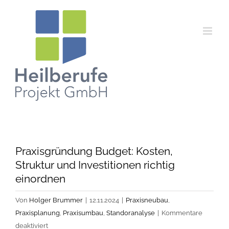
Zum
Inhalt
springen
Praxisgründung Budget: Kosten,
Struktur und Investitionen richtig
einordnen
Von
Holger Brummer
|
12.11.2024
|
Praxisneubau
,
Praxisplanung
,
Praxisumbau
,
Standoranalyse
|
Kommentare
für
deaktiviert