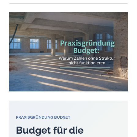
Praxisgründung
Budget:
Kosten,
Struktur
und
Investitionen
richtig
einordnen
PRAXISGRÜNDUNG BUDGET
Budget für die