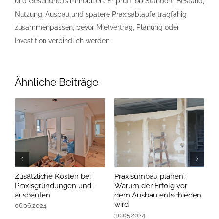
und Gesundheitsimmobilien. Er prüft, ob Standort, Bestand,
Nutzung, Ausbau und spätere Praxisabläufe tragfähig
zusammenpassen, bevor Mietvertrag, Planung oder
Investition verbindlich werden.
Ähnliche Beiträge
Zusätzliche Kosten bei
Praxisumbau planen:
E
Praxisgründungen und -
Warum der Erfolg vor
P
ausbauten
dem Ausbau entschieden
A
wird
b
06.06.2024
30.05.2024
2