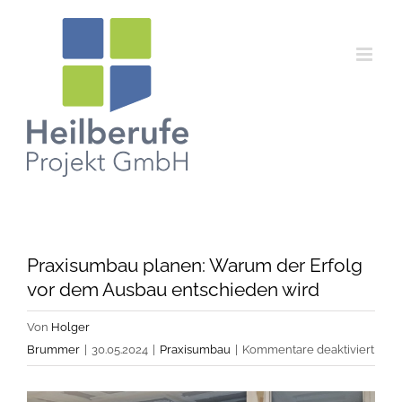
Zum
Inhalt
springen
Praxisumbau planen: Warum der Erfolg
vor dem Ausbau entschieden wird
Von
Holger
für
Brummer
|
30.05.2024
|
Praxisumbau
|
Kommentare deaktiviert
Prax
plan