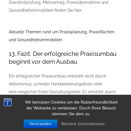
Standortprüfung, Mietvertrag, Praxisübernahme und
Gesundheitsimmobilien finden Sie hier:
Aktuelle Themen rund um Praxisplanung, Praxisflächen
und Gesundheitsimmobilien
13. Fazit: Der erfolgreiche Praxisumbau
beginnt vor dem Ausbau
Ein erfolgreicher Praxisumbau entsteht nicht durch
Aktionismus, schnelle Handwerkerangebote oder
eine möglichst frühe Gestaltungsidee. Er entsteht durch
eine belastbare Klärung der Grundlagen.
Wir benutzen Cookies um die Nutzerfreundlichkeit
der Webseite zu verbessen. Durch Ihren Besuch
Entscheidend ist, ob Bestand, Nutzung, Technik,
stimmen Sie dem zu.
Genehmigungslage, Kosten, Zeitplan,
Verstanden
Weitere Informationen
Verantwortlichkeiten und spätere Betriebslogik