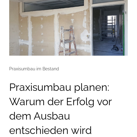
War
der
Erfol
vor
dem
Ausb
ents
wird
Praxisumbau im Bestand
Praxisumbau planen:
Warum der Erfolg vor
dem Ausbau
entschieden wird