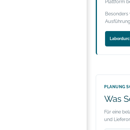
Plattform be
Besonders w
Ausführung
Labordurc
PLANUNG S
Was Sc
Für eine be
und Lieferor