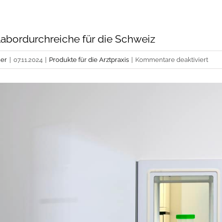
abordurchreiche für die Schweiz
für
er
|
07.11.2024
|
Produkte für die Arztpraxis
|
Kommentare deaktiviert
Labo
Labo
für
die
Sch