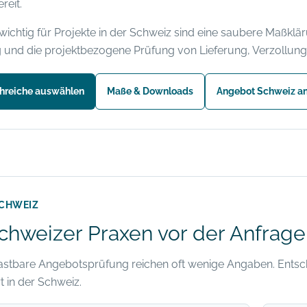
reit.
ichtig für Projekte in der Schweiz sind eine saubere Maßklä
 und die projektbezogene Prüfung von Lieferung, Verzollun
hreiche auswählen
Maße & Downloads
Angebot Schweiz a
CHWEIZ
hweizer Praxen vor der Anfrage 
lastbare Angebotsprüfung reichen oft wenige Angaben. Entsch
t in der Schweiz.