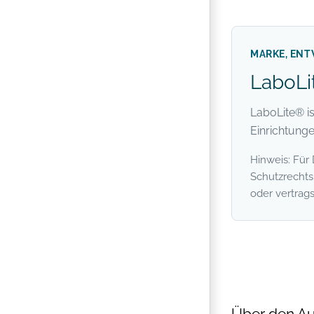
MARKE, EN
LaboLi
LaboLite® is
Einrichtunge
Hinweis: Für
Schutzrechts
oder vertrag
Über den Au