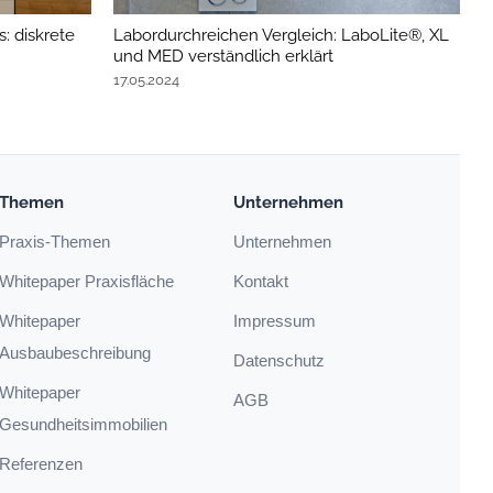
: diskrete
Labordurchreichen Vergleich: LaboLite®, XL
C
und MED verständlich erklärt
i
17.05.2024
2
Themen
Unternehmen
Praxis-Themen
Unternehmen
Whitepaper Praxisfläche
Kontakt
Whitepaper
Impressum
Ausbaubeschreibung
Datenschutz
Whitepaper
AGB
Gesundheitsimmobilien
Referenzen