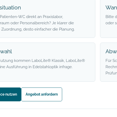
situation
Wan
 Patienten-WC direkt an Praxislabor,
Bitte 
raum oder Personalbereich? Je klarer die
oder 
 Zuordnung, desto einfacher die Planung.
lwahl
Abw
Nutzung kommen LaboLite® Klassik, LaboLite®
Für Sc
ine Ausführung in Edelstahloptik infrage.
Rechn
Prüfun
ice nutzen
Angebot anfordern