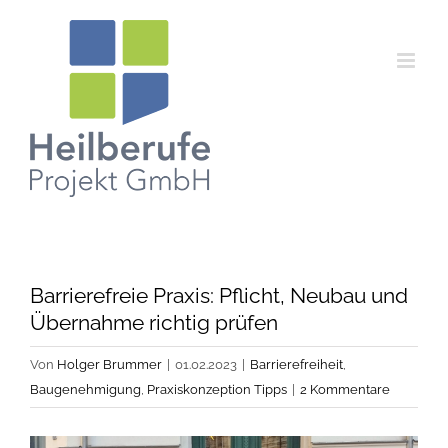
Zum
Inhalt
springen
Barrierefreie Praxis: Pflicht, Neubau und
Übernahme richtig prüfen
Von
Holger Brummer
|
01.02.2023
|
Barrierefreiheit
,
Baugenehmigung
,
Praxiskonzeption Tipps
|
2 Kommentare