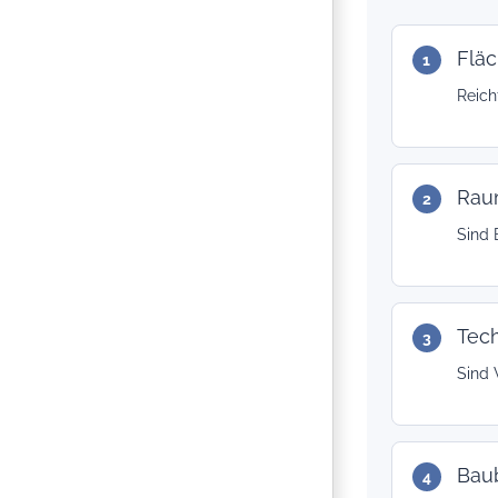
Fläc
Reich
Rau
Sind 
Tec
Sind 
Bau