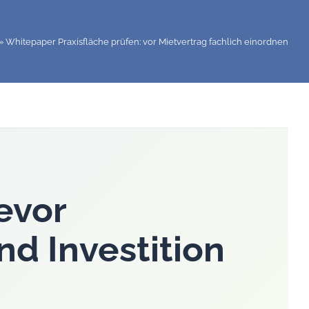
»
Whitepaper Praxisfläche prüfen: vor Mietvertrag fachlich einordnen
evor
nd Investition