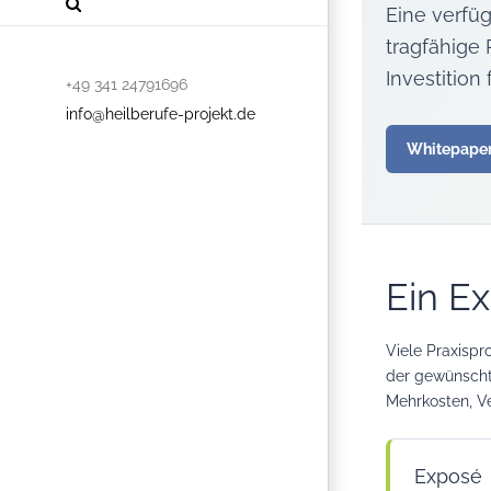
Eine verfü
tragfähige
Investition
+49 341 24791696
info@heilberufe-projekt.de
Whitepaper
Ein Ex
Viele Praxispr
der gewünschte
Mehrkosten, V
Exposé