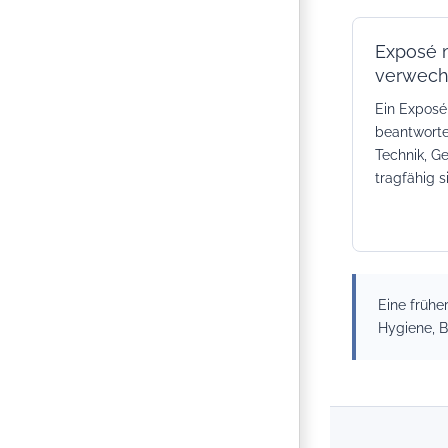
Exposé m
verwech
Ein Exposé 
beantworte
Technik, G
tragfähig s
Eine frühe
Hygiene, B