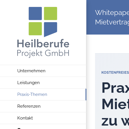
Zum
Whitepaper
Inhalt
springen
Mietvertra
Unternehmen
KOSTENFREIES
Pra
Leistungen
Praxis-Themen
Mie
Referenzen
zu 
Kontakt