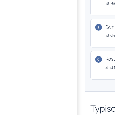
Ist k
Gen
Ist d
Kos
Sind 
Typisc