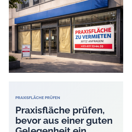
Machbarkeit
vor
Mietvertrag
und
Ausbau
klären
PRAXISFLÄCHE PRÜFEN
Praxisfläche prüfen,
bevor aus einer guten
Gelegenheit ein