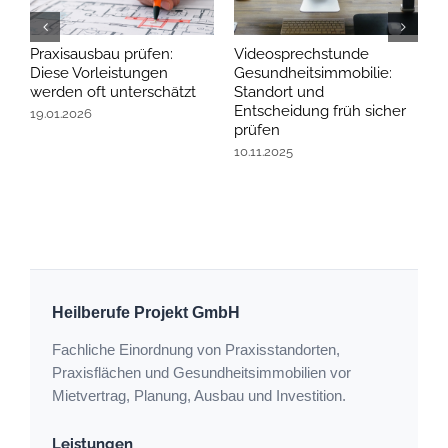
Praxisausbau prüfen:
Videosprechstunde
P
Diese Vorleistungen
Gesundheitsimmobilie:
s
werden oft unterschätzt
Standort und
n
Entscheidung früh sicher
19.01.2026
1
prüfen
10.11.2025
Heilberufe Projekt GmbH
Fachliche Einordnung von Praxisstandorten,
Praxisflächen und Gesundheitsimmobilien vor
Mietvertrag, Planung, Ausbau und Investition.
Leistungen