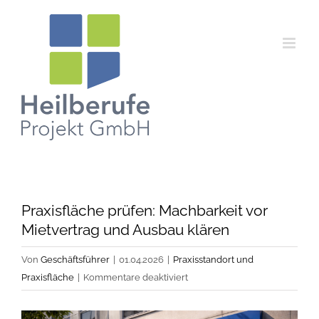
Zum
Inhalt
springen
Praxisfläche prüfen: Machbarkeit vor
Mietvertrag und Ausbau klären
Von
Geschäftsführer
|
01.04.2026
|
Praxisstandort und
für
Praxisfläche
|
Kommentare deaktiviert
Praxisfläche
prüfen: