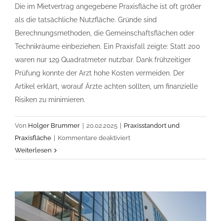
Die im Mietvertrag angegebene Praxisfläche ist oft größer
als die tatsächliche Nutzfläche. Gründe sind
Berechnungsmethoden, die Gemeinschaftsflächen oder
Technikräume einbeziehen. Ein Praxisfall zeigte: Statt 200
waren nur 129 Quadratmeter nutzbar. Dank frühzeitiger
Prüfung konnte der Arzt hohe Kosten vermeiden. Der
Artikel erklärt, worauf Ärzte achten sollten, um finanzielle
Risiken zu minimieren.
Von
Holger Brummer
|
20.02.2025
|
Praxisstandort und
für
Praxisfläche
|
Kommentare deaktiviert
Gewerbemietvertrag
Weiterlesen
Praxisfläche:
Warum
Exposé
und
Realität