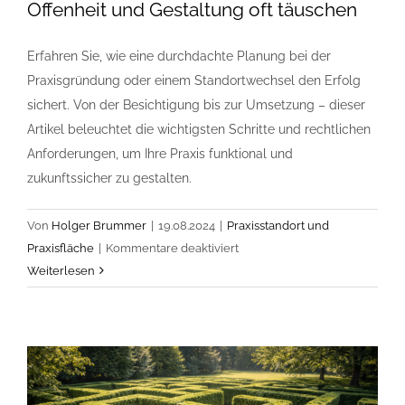
Offenheit und Gestaltung oft täuschen
Erfahren Sie, wie eine durchdachte Planung bei der
Praxisgründung oder einem Standortwechsel den Erfolg
sichert. Von der Besichtigung bis zur Umsetzung – dieser
Artikel beleuchtet die wichtigsten Schritte und rechtlichen
Anforderungen, um Ihre Praxis funktional und
zukunftssicher zu gestalten.
Von
Holger Brummer
|
19.08.2024
|
Praxisstandort und
für
Praxisfläche
|
Kommentare deaktiviert
Standortwechsel
Weiterlesen
Arztpraxis:
Warum
Offenheit
und
Gestaltung