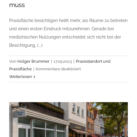
muss
Praxisfläche besichtigen heißt mehr, als Räume zu betreten
und einen ersten Eindruck mitzunehmen. Gerade bei
medizinischen Nutzungen entscheidet sich nicht bei der
Besichtigung, [...]
Von
Holger Brummer
|
17.05.2023
|
Praxisstandort und
für
Praxisfläche
|
Kommentare deaktiviert
Praxisfläche
Weiterlesen
besichtigen:
Was
vor
Vertragsverhandlung
geklärt
werden
muss