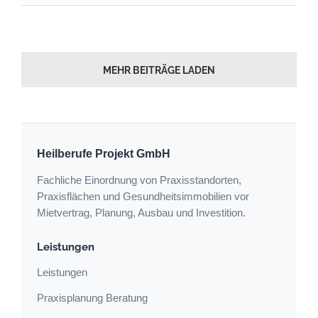
als
Arztpraxis:
Warum
Leerstand
MEHR BEITRÄGE LADEN
noch
keine
tragfähige
Praxisfläche
ist
Heilberufe Projekt GmbH
Fachliche Einordnung von Praxisstandorten,
Praxisflächen und Gesundheitsimmobilien vor
Mietvertrag, Planung, Ausbau und Investition.
Leistungen
Leistungen
Praxisplanung Beratung