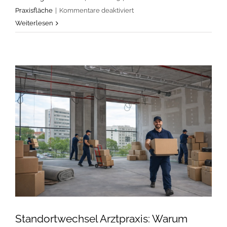
für
Praxisfläche
|
Kommentare deaktiviert
Voraussetzungen
Weiterlesen
für
den
Betrieb
einer
Praxiskrankenanstalt
gemäß
§30
GewO
Standortwechsel Arztpraxis: Warum