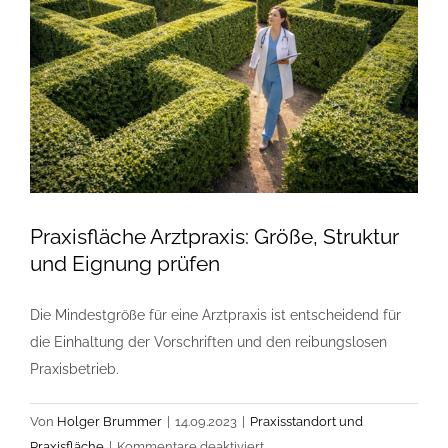
oft
täuschen
Praxisfläche Arztpraxis: Größe, Struktur
und Eignung prüfen
Die Mindestgröße für eine Arztpraxis ist entscheidend für
die Einhaltung der Vorschriften und den reibungslosen
Praxisbetrieb.
Von
Holger Brummer
|
14.09.2023
|
Praxisstandort und
für
Praxisfläche
|
Kommentare deaktiviert