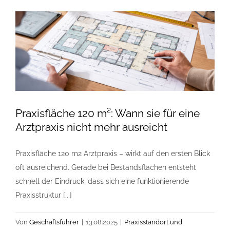
und
Entscheidung
früh
sicher
prüfen
Praxisfläche 120 m²: Wann sie für eine
Arztpraxis nicht mehr ausreicht
Praxisfläche 120 m2 Arztpraxis – wirkt auf den ersten Blick
oft ausreichend. Gerade bei Bestandsflächen entsteht
schnell der Eindruck, dass sich eine funktionierende
Praxisstruktur [...]
Von
Geschäftsführer
|
13.08.2025
|
Praxisstandort und