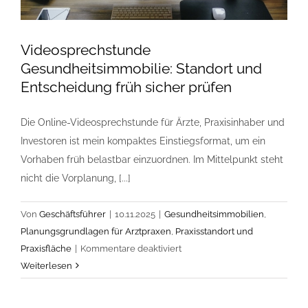
Videosprechstunde
Gesundheitsimmobilie: Standort und
Entscheidung früh sicher prüfen
Die Online-Videosprechstunde für Ärzte, Praxisinhaber und
Investoren ist mein kompaktes Einstiegsformat, um ein
Vorhaben früh belastbar einzuordnen. Im Mittelpunkt steht
nicht die Vorplanung, [...]
Von
Geschäftsführer
|
10.11.2025
|
Gesundheitsimmobilien
,
Planungsgrundlagen für Arztpraxen
,
Praxisstandort und
für
Praxisfläche
|
Kommentare deaktiviert
Videosprechstunde
Weiterlesen
Gesundheitsimmobilie:
Standort