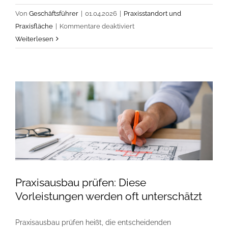
Von
Geschäftsführer
|
01.04.2026
|
Praxisstandort und
für
Praxisfläche
|
Kommentare deaktiviert
Praxisfläche
Weiterlesen
prüfen:
Machbarkeit
vor
Mietvertrag
und
Ausbau
klären
Praxisausbau prüfen: Diese
Vorleistungen werden oft unterschätzt
Praxisausbau prüfen heißt, die entscheidenden