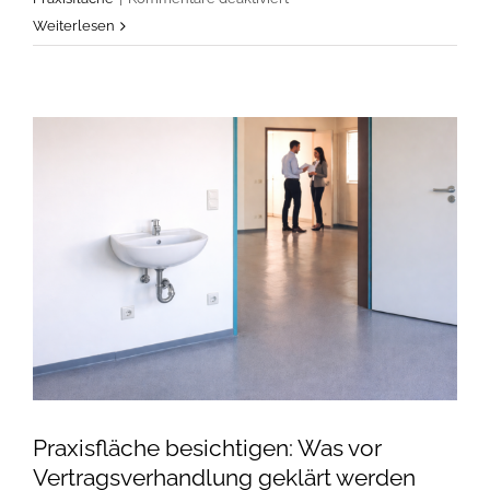
Praxisfläche
Weiterlesen
Arztpraxis:
Größe,
Struktur
und
Eignung
prüfen
Praxisfläche besichtigen: Was vor
Vertragsverhandlung geklärt werden