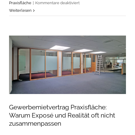
für
Praxisfläche
|
Kommentare deaktiviert
Praxisfläche
Weiterlesen
120
m²:
Wann
sie
für
eine
Arztpraxis
nicht
mehr
ausreicht
Gewerbemietvertrag Praxisfläche:
Warum Exposé und Realität oft nicht
zusammenpassen