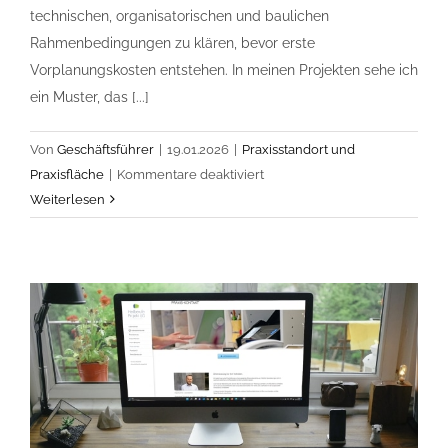
technischen, organisatorischen und baulichen
Rahmenbedingungen zu klären, bevor erste
Vorplanungskosten entstehen. In meinen Projekten sehe ich
ein Muster, das [...]
Von
Geschäftsführer
|
19.01.2026
|
Praxisstandort und
für
Praxisfläche
|
Kommentare deaktiviert
Praxisausbau
Weiterlesen
prüfen:
Diese
Vorleistungen
werden
oft
unterschätzt