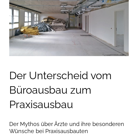
zur
Praxis:
Unterschiede
und
Anforderungen
im
Praxisausbau
Der Unterscheid vom
Büroausbau zum
Praxisausbau
Der Mythos über Ärzte und ihre besonderen
Wünsche bei Praxisausbauten