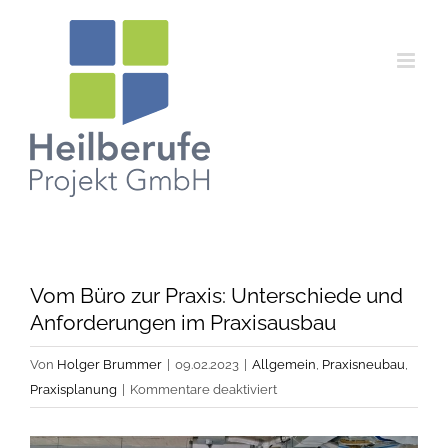
Zum
Inhalt
springen
Vom Büro zur Praxis: Unterschiede und
Anforderungen im Praxisausbau
Von
Holger Brummer
|
09.02.2023
|
Allgemein
,
Praxisneubau
,
für
Praxisplanung
|
Kommentare deaktiviert
Vom
Büro