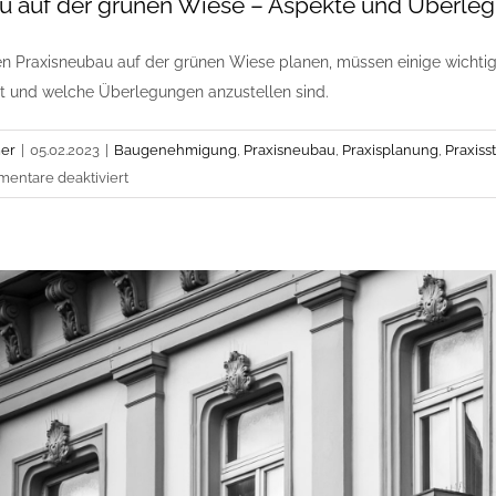
u auf der grünen Wiese – Aspekte und Überle
nen Praxisneubau auf der grünen Wiese planen, müssen einige wichtig
st und welche Überlegungen anzustellen sind.
er
|
05.02.2023
|
Baugenehmigung
,
Praxisneubau
,
Praxisplanung
,
Praxiss
für
entare deaktiviert
Praxisneubau
auf
der
grünen
Wiese
–
Aspekte
und
Überlegungen