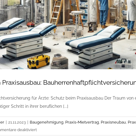
Praxisausbau: Bauherrenhaftpflichtversicherun
chtversicherung für Ärzte: Schutz beim Praxisausbau Der Traum von ei
iger Schritt in ihrer beruflichen [...]
er
|
21.11.2023
|
Baugenehmigung
,
Praxis-Mietvertrag
,
Praxisneubau
,
Prax
für
mentare deaktiviert