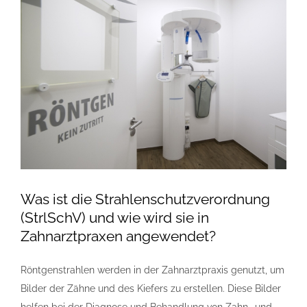
der
Zahnarztpraxis:
Baulicher
Strahlenschutz
erklärt
Was ist die Strahlenschutzverordnung
(StrlSchV) und wie wird sie in
Zahnarztpraxen angewendet?
Röntgenstrahlen werden in der Zahnarztpraxis genutzt, um
Bilder der Zähne und des Kiefers zu erstellen. Diese Bilder
helfen bei der Diagnose und Behandlung von Zahn- und