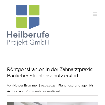
Zum
Inhalt
springen
Röntgenstrahlen in der Zahnarztpraxis:
Baulicher Strahlenschutz erklärt
Von
Holger Brummer
|
01.02.2021
|
Planungsgrundlagen für
für
Arztpraxen
|
Kommentare deaktiviert
Röntgenstrahlen
in