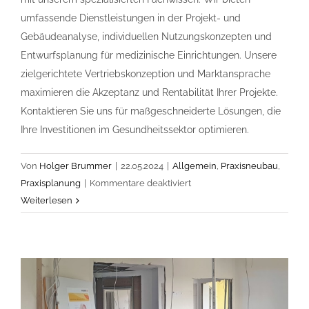
umfassende Dienstleistungen in der Projekt- und
Gebäudeanalyse, individuellen Nutzungskonzepten und
Entwurfsplanung für medizinische Einrichtungen. Unsere
zielgerichtete Vertriebskonzeption und Marktansprache
maximieren die Akzeptanz und Rentabilität Ihrer Projekte.
Kontaktieren Sie uns für maßgeschneiderte Lösungen, die
Ihre Investitionen im Gesundheitssektor optimieren.
Von
Holger Brummer
|
22.05.2024
|
Allgemein
,
Praxisneubau
,
für
Praxisplanung
|
Kommentare deaktiviert
Erfolgreiche
Weiterlesen
Immobilienprojekte
im
Gesundheitssektor:
Unsere
maßgeschneiderten
Lösungen