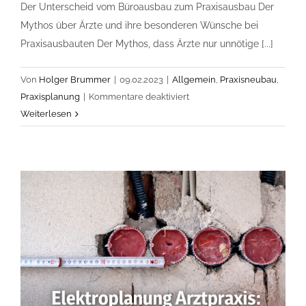
Der Unterscheid vom Büroausbau zum Praxisausbau Der
Mythos über Ärzte und ihre besonderen Wünsche bei
Praxisausbauten Der Mythos, dass Ärzte nur unnötige [...]
Von
Holger Brummer
|
09.02.2023
|
Allgemein
,
Praxisneubau
,
für
Praxisplanung
|
Kommentare deaktiviert
Vom
Weiterlesen
Büro
zur
Praxis:
Unterschiede
und
Anforderungen
im
Praxisausbau