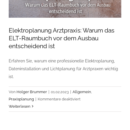
Elektroplanung Arztpraxis: Warum das
ELT-Raumbuch vor dem Ausbau
entscheidend ist
Erfahren Sie, warum eine professionelle Elektroplanung,
Dateninstallation und Lichtplanung für Arztpraxen wichtig
ist.
Von
Holger Brummer
|
01.02.2023
|
Allgemein
,
für
Praxisplanung
|
Kommentare deaktiviert
Elektroplanung
Weiterlesen
Arztpraxis:
Warum
das