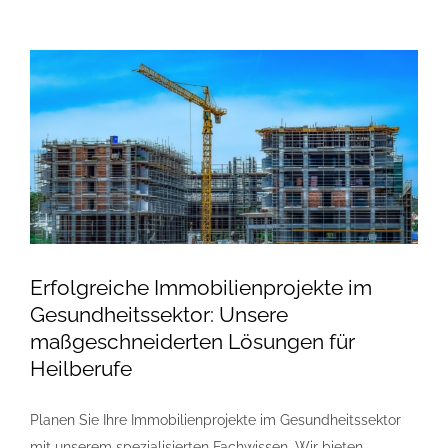
alle:
Praxis
Förderprogramm
Leipzig
Erfolgreiche Immobilienprojekte im
Gesundheitssektor: Unsere
maßgeschneiderten Lösungen für
Heilberufe
Planen Sie Ihre Immobilienprojekte im Gesundheitssektor
mit unserem spezialisierten Fachwissen. Wir bieten