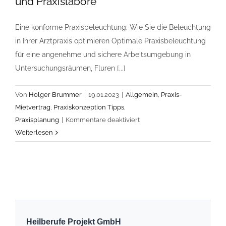
und Praxislabore
Eine konforme Praxisbeleuchtung: Wie Sie die Beleuchtung
in Ihrer Arztpraxis optimieren Optimale Praxisbeleuchtung
für eine angenehme und sichere Arbeitsumgebung in
Untersuchungsräumen, Fluren [...]
Von
Holger Brummer
|
19.01.2023
|
Allgemein
,
Praxis-
Mietvertrag
,
Praxiskonzeption Tipps
,
für
Praxisplanung
|
Kommentare deaktiviert
Praxisbeleuchtung,
Weiterlesen
die
optimale
Beleuchtung
für
Untersuchungsräume
und
Praxislabore
Heilberufe Projekt GmbH