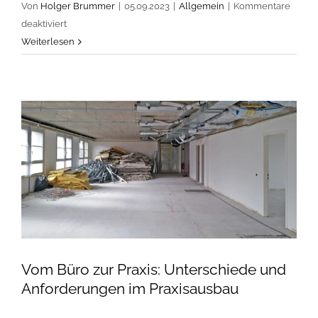
Von
Holger Brummer
|
05.09.2023
|
Allgemein
|
Kommentare
für
deaktiviert
Zielstellung,
Weiterlesen
Kosten
und
Dauer
einer
Praxismodernisierung:
Tipps,
Tricks
und
Herausforderungen
Vom Büro zur Praxis: Unterschiede und
Anforderungen im Praxisausbau