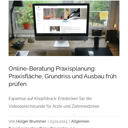
ELT-
Raumbuch
vor
dem
Ausbau
entscheidend
ist
Online-Beratung Praxisplanung:
Praxisfläche, Grundriss und Ausbau früh
prüfen
Expertise auf Knopfdruck: Entdecken Sie die
Videosprechstunde für Ärzte und Zahnmediziner
Von
Holger Brummer
|
23.01.2023
|
Allgemein
,