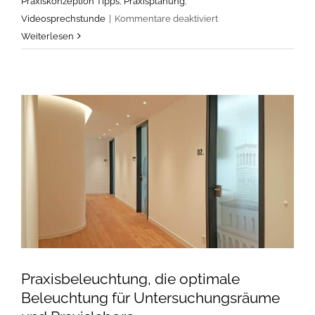
Praxiskonzeption Tipps
,
Praxisplanung
,
für
Videosprechstunde
|
Kommentare deaktiviert
Online-
Weiterlesen
Beratung
Praxisplanung:
Praxisfläche,
Grundriss
und
Ausbau
früh
prüfen
Praxisbeleuchtung, die optimale
Beleuchtung für Untersuchungsräume