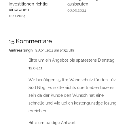
Investitionen richtig
ausbauten
e
einordnen
06.06.2024
2
12.11.2024
15 Kommentare
Andreas Singh
9. April 2011 um 19:52 Uhr
Bitte um ein Angebot bis spätestens Dienstag
12.04.11.
Wir benötigen 25 lfm Wandschutz für den Tüv
Süd Nbg. Es sollte nichts übertrieben teueres
sein da der Kunde den Wunsch hat eine
schnelle und wie üblich kostengünstige lösung
erreichen.
Bitte um baldige Antwort