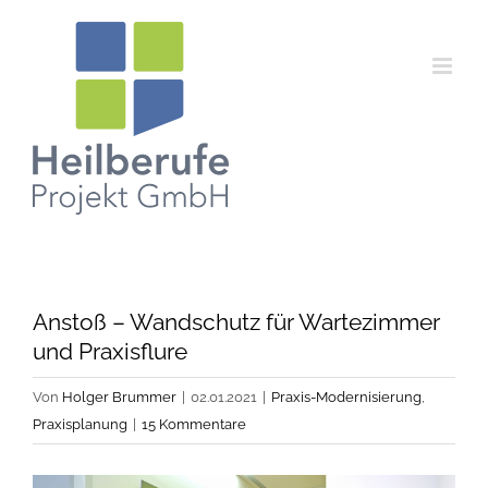
Zum
Inhalt
springen
Anstoß – Wandschutz für Wartezimmer
und Praxisflure
Von
Holger Brummer
|
02.01.2021
|
Praxis-Modernisierung
,
Praxisplanung
|
15 Kommentare