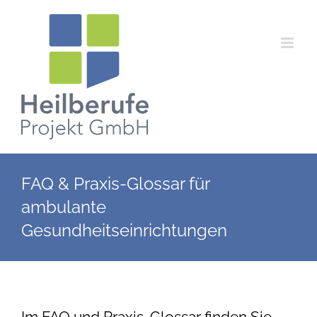
Zum
Inhalt
springen
FAQ & Praxis-Glossar für
ambulante
Gesundheitseinrichtungen
Im FAQ und Praxis-Glossar finden Sie