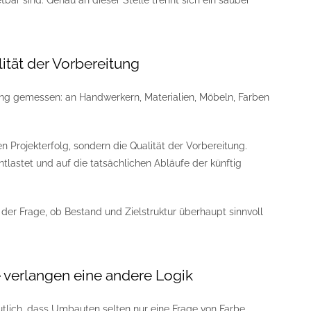
etbar sind. Genau an dieser Stelle trennt sich ein sauber
ität der Vorbereitung
rung gemessen: an Handwerkern, Materialien, Möbeln, Farben
 Projekterfolg, sondern die Qualität der Vorbereitung.
tlastet und auf die tatsächlichen Abläufe der künftig
n der Frage, ob Bestand und Zielstruktur überhaupt sinnvoll
 verlangen eine andere Logik
tlich, dass Umbauten selten nur eine Frage von Farbe,