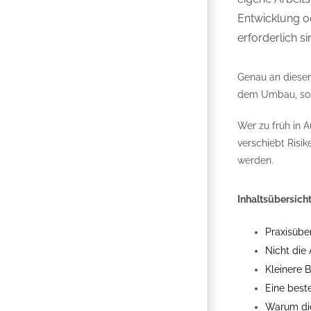
Entwicklung o
erforderlich si
Genau an diesem
dem Umbau, sond
Wer zu früh in A
verschiebt Risik
werden.
Inhaltsübersich
Praxisübe
Nicht die
Kleinere 
Eine best
Warum die