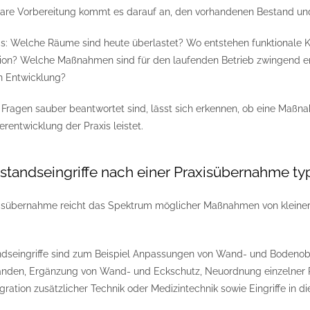
bare Vorbereitung kommt es darauf an, den vorhandenen Bestand und 
as: Welche Räume sind heute überlastet? Wo entstehen funktionale Ko
ion? Welche Maßnahmen sind für den laufenden Betrieb zwingend er
n Entwicklung?
 Fragen sauber beantwortet sind, lässt sich erkennen, ob eine Maßnah
erentwicklung der Praxis leistet.
tandseingriffe nach einer Praxisübernahme typ
isübernahme reicht das Spektrum möglicher Maßnahmen von kleineren
ndseingriffe sind zum Beispiel Anpassungen von Wand- und Bodenob
änden, Ergänzung von Wand- und Eckschutz, Neuordnung einzelner 
gration zusätzlicher Technik oder Medizintechnik sowie Eingriffe in