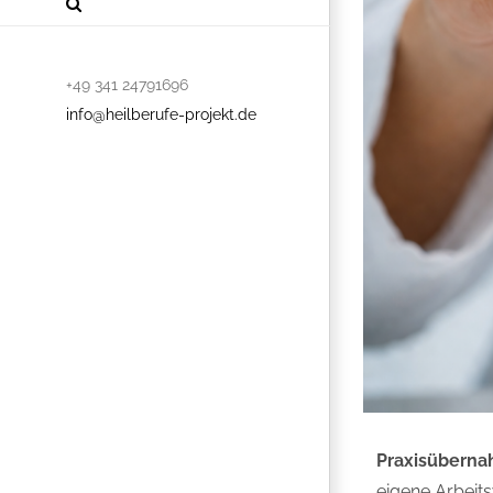
+49 341 24791696
info@heilberufe-projekt.de
Praxisübern
eigene Arbeit