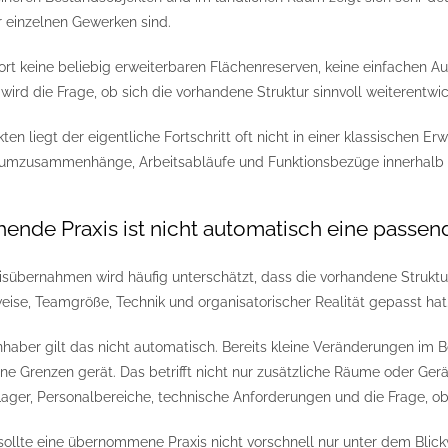
 einzelnen Gewerken sind.
dort keine beliebig erweiterbaren Flächenreserven, keine einfachen
ird die Frage, ob sich die vorhandene Struktur sinnvoll weiterentwic
kten liegt der eigentliche Fortschritt oft nicht in einer klassischen E
umzusammenhänge, Arbeitsabläufe und Funktionsbezüge innerhalb e
hende Praxis ist nicht automatisch eine passen
sübernahmen wird häufig unterschätzt, dass die vorhandene Struktur 
eise, Teamgröße, Technik und organisatorischer Realität gepasst hat
nhaber gilt das nicht automatisch. Bereits kleine Veränderungen im 
eine Grenzen gerät. Das betrifft nicht nur zusätzliche Räume oder Ge
ger, Personalbereiche, technische Anforderungen und die Frage, ob di
ollte eine übernommene Praxis nicht vorschnell nur unter dem Blic