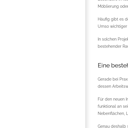
Möblierung oder
Häufig gibt es 
Umso wichtiger w
In solchen Proje
bestehender Ra
Eine beste
Gerade bei Praxi
dessen Arbeitsw
Für den neuen I
funktional an s
Nebenflächen, La
Genau deshalb s