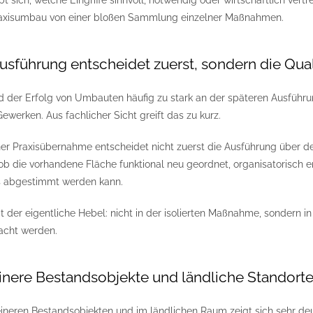
bt sich, welche Eingriffe sinnvoll, notwendig oder wirtschaftlich vertr
Praxisumbau von einer bloßen Sammlung einzelner Maßnahmen.
Ausführung entscheidet zuerst, sondern die Qual
ird der Erfolg von Umbauten häufig zu stark an der späteren Ausfüh
ewerken. Aus fachlicher Sicht greift das zu kurz.
er Praxisübernahme entscheidet nicht zuerst die Ausführung über den
ob die vorhandene Fläche funktional neu geordnet, organisatorisch en
s abgestimmt werden kann.
t der eigentliche Hebel: nicht in der isolierten Maßnahme, sondern i
cht werden.
inere Bestandsobjekte und ländliche Standorte
eineren Bestandsobjekten und im ländlichen Raum zeigt sich sehr deu