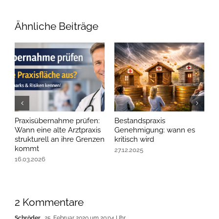
Ähnliche Beiträge
Praxisübernahme prüfen:
Bestandspraxis
P
Wann eine alte Arztpraxis
Genehmigung: wann es
C
strukturell an ihre Grenzen
kritisch wird
b
kommt
27.12.2025
1
16.03.2026
2 Kommentare
Schröder
25. Februar 2020 um 20:04 Uhr