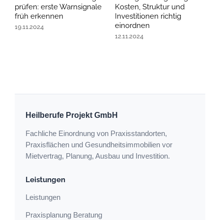
prüfen: erste Warnsignale
Kosten, Struktur und
P
früh erkennen
Investitionen richtig
L
einordnen
19.11.2024
3
12.11.2024
Heilberufe Projekt GmbH
Fachliche Einordnung von Praxisstandorten,
Praxisflächen und Gesundheitsimmobilien vor
Mietvertrag, Planung, Ausbau und Investition.
Leistungen
Leistungen
Praxisplanung Beratung