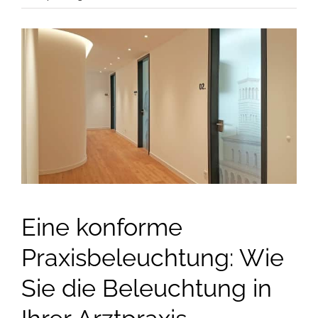
Praxisbeleuchtung,
die
optimale
Beleuchtung
für
Untersuchungsräume
und
Praxislabore
Eine konforme
Praxisbeleuchtung: Wie
Sie die Beleuchtung in