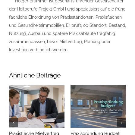
Holger Brummer ist geschäftsführender Gesellschafter
der Heilberufe Projekt GmbH und spezialisiert auf die frühe
fachliche Einordnung von Praxisstandorten, Praxisflächen
und Gesundheitsimmobilien. Er prüft, ob Standort, Bestand,
Nutzung, Ausbau und spätere Praxisabläufe tragfähig
zusammenpassen, bevor Mietvertrag, Planung oder
Investition verbindlich werden.
Ähnliche Beiträge
Praxisfläche Mietvertrag
Praxisgründung Budget:
L