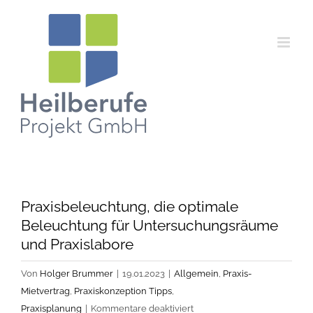
Zum
Inhalt
springen
Praxisbeleuchtung, die optimale
Beleuchtung für Untersuchungsräume
und Praxislabore
Von
Holger Brummer
|
19.01.2023
|
Allgemein
,
Praxis-
Mietvertrag
,
Praxiskonzeption Tipps
,
für
Praxisplanung
|
Kommentare deaktiviert