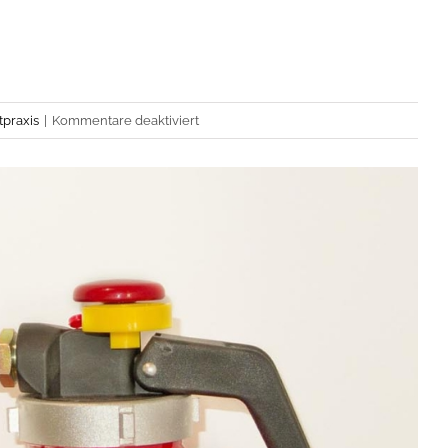
für
tpraxis
|
Kommentare deaktiviert
Feuerlöscher
Arztpraxis:
Anzahl,
Brandschutz
und
Pflichten