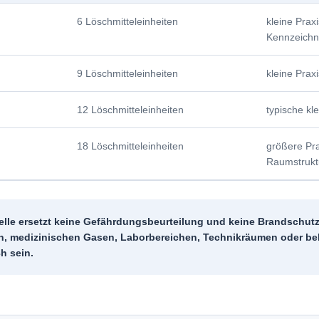
6 Löschmitteleinheiten
kleine Prax
Kennzeichn
9 Löschmitteleinheiten
kleine Prax
12 Löschmitteleinheiten
typische kle
18 Löschmitteleinheiten
größere Pra
Raumstrukt
elle ersetzt keine Gefährdungsbeurteilung und keine Brandschu
, medizinischen Gasen, Laborbereichen, Technikräumen oder be
ch sein.