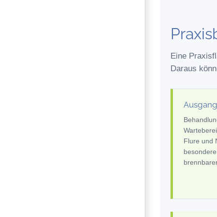
Praxis
Eine Praxisf
Daraus könne
Ausgang
Behandlun
Warteberei
Flure und
besondere
brennbarer