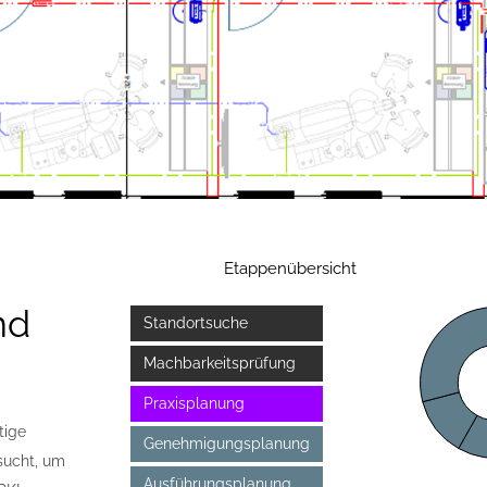
Etappenübersicht
nd
Standortsuche
Machbarkeitsprüfung
Praxisplanung
tige
Genehmigungsplanung
sucht, um
Ausführungsplanung