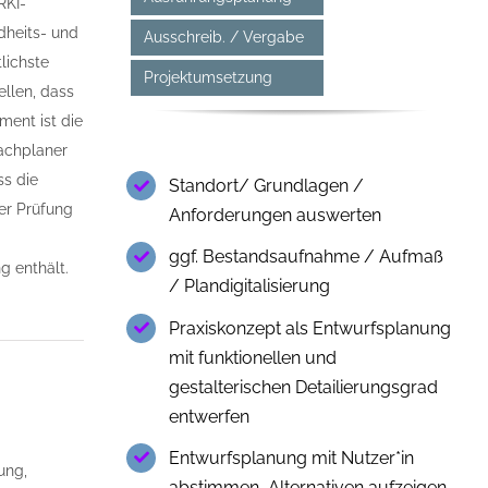
RKI-
dheits- und
Ausschreib. / Vergabe
lichste
Projektumsetzung
ellen, dass
ment ist die
Fachplaner
ss die
Standort/ Grundlagen /
er Prüfung
Anforderungen auswerten
ggf. Bestandsaufnahme / Aufmaß
g enthält.
/ Plandigitalisierung
Praxiskonzept als Entwurfsplanung
mit funktionellen und
gestalterischen Detailierungsgrad
entwerfen
Entwurfsplanung mit Nutzer*in
ung,
abstimmen, Alternativen aufzeigen