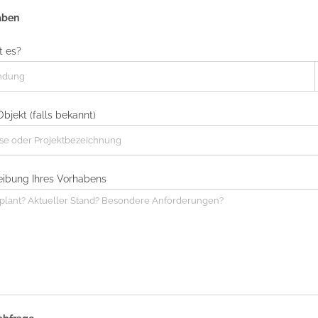
aben
 es?
bjekt (falls bekannt)
eibung Ihres Vorhabens