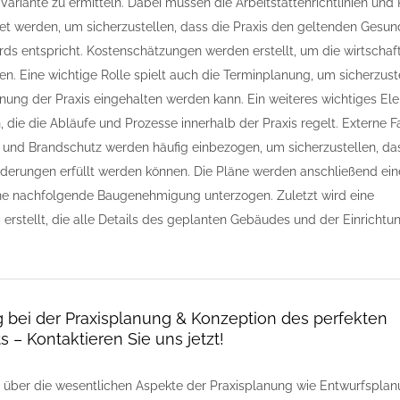
ariante zu ermitteln. Dabei müssen die Arbeitstättenrichtlinien und 
tet werden, um sicherzustellen, dass die Praxis den geltenden Gesun
rds entspricht. Kostenschätzungen werden erstellt, um die wirtschaft
n. Eine wichtige Rolle spielt auch die Terminplanung, um sicherzust
fnung der Praxis eingehalten werden kann. Ein weiteres wichtiges Ele
, die die Abläufe und Prozesse innerhalb der Praxis regelt. Externe 
ng und Brandschutz werden häufig einbezogen, um sicherzustellen, da
derungen erfüllt werden können. Die Pläne werden anschließend ein
ine nachfolgende Baugenehmigung unterzogen. Zuletzt wird eine
g
erstellt, die alle Details des geplanten Gebäudes und der Einrichtun
 bei der Praxisplanung & Konzeption des perfekten
s – Kontaktieren Sie uns jetzt!
 über die wesentlichen Aspekte der Praxisplanung wie Entwurfsplan