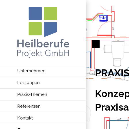
Zum
Inhalt
springen
PRAXI
Unternehmen
Leistungen
Konzep
Praxis-Themen
Praxis
Referenzen
Kontakt