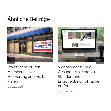
Ähnliche Beiträge
Praxisfläche prüfen:
Videosprechstunde
P
Machbarkeit vor
Gesundheitsimmobilie:
s
Mietvertrag und Ausbau
Standort und
n
klären
Entscheidung früh sicher
1
prüfen
01.04.2026
10.11.2025