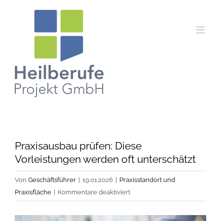
Zum
Inhalt
springen
Praxisausbau prüfen: Diese
Vorleistungen werden oft unterschätzt
Von
Geschäftsführer
|
19.01.2026
|
Praxisstandort und
für
Praxisfläche
|
Kommentare deaktiviert
Praxisausbau
prüfen: