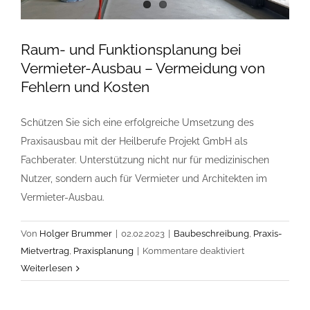
Raum- und Funktionsplanung bei
Vermieter-Ausbau – Vermeidung von
Fehlern und Kosten
Schützen Sie sich eine erfolgreiche Umsetzung des
Praxisausbau mit der Heilberufe Projekt GmbH als
Fachberater. Unterstützung nicht nur für medizinischen
Nutzer, sondern auch für Vermieter und Architekten im
Vermieter-Ausbau.
Von
Holger Brummer
|
02.02.2023
|
Baubeschreibung
,
Praxis-
für
Mietvertrag
,
Praxisplanung
|
Kommentare deaktiviert
Raum-
Weiterlesen
und
Funktionsplan