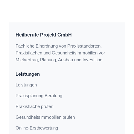
bei
Vermieter-
Ausbau
–
Vermeidung
Heilberufe Projekt GmbH
von
Fachliche Einordnung von Praxisstandorten,
Fehlern
Praxisflächen und Gesundheitsimmobilien vor
und
Mietvertrag, Planung, Ausbau und Investition.
Kosten
Leistungen
Leistungen
Praxisplanung Beratung
Praxisfläche prüfen
Gesundheitsimmobilien prüfen
Online-Erstbewertung